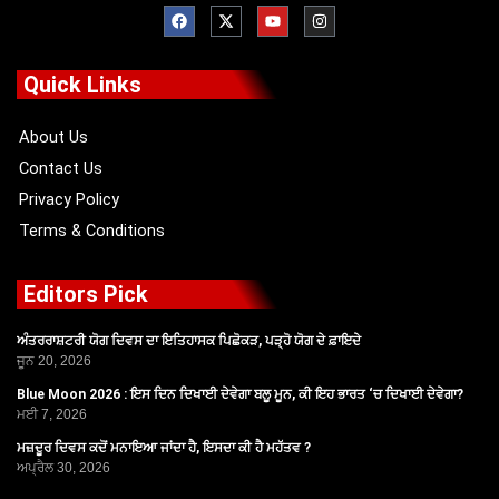
F
X
Y
I
a
-
o
n
c
t
u
s
e
w
t
t
b
i
u
a
o
t
b
g
Quick Links
o
t
e
r
k
e
a
r
m
About Us
Contact Us
Privacy Policy
Terms & Conditions
Editors Pick
ਅੰਤਰਰਾਸ਼ਟਰੀ ਯੋਗ ਦਿਵਸ ਦਾ ਇਤਿਹਾਸਕ ਪਿਛੋਕੜ, ਪੜ੍ਹੋ ਯੋਗ ਦੇ ਫ਼ਾਇਦੇ
ਜੂਨ 20, 2026
Blue Moon 2026 : ਇਸ ਦਿਨ ਦਿਖਾਈ ਦੇਵੇਗਾ ਬਲੂ ਮੂਨ, ਕੀ ਇਹ ਭਾਰਤ ‘ਚ ਦਿਖਾਈ ਦੇਵੇਗਾ?
ਮਈ 7, 2026
ਮਜ਼ਦੂਰ ਦਿਵਸ ਕਦੋਂ ਮਨਾਇਆ ਜਾਂਦਾ ਹੈ, ਇਸਦਾ ਕੀ ਹੈ ਮਹੱਤਵ ?
ਅਪ੍ਰੈਲ 30, 2026