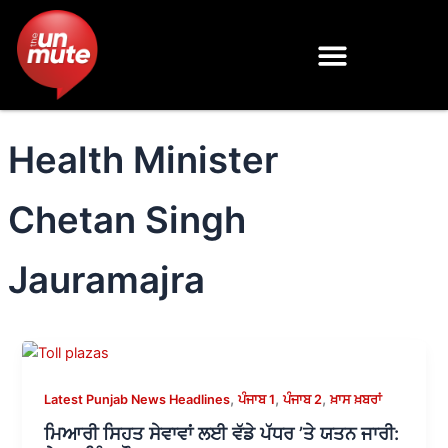
Skip
to
content
Health Minister
Chetan Singh
Jauramajra
,
,
,
Latest Punjab News Headlines
ਪੰਜਾਬ 1
ਪੰਜਾਬ 2
ਖ਼ਾਸ ਖ਼ਬਰਾਂ
ਮਿਆਰੀ ਸਿਹਤ ਸੇਵਾਵਾਂ ਲਈ ਵੱਡੇ ਪੱਧਰ ’ਤੇ ਯਤਨ ਜਾਰੀ: