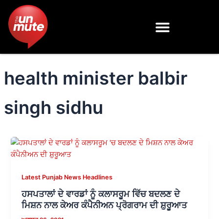
Skip
to
content
health minister balbir
singh sidhu
Latest Punjab News Headlines
ਹਸਪਤਾਲਾਂ ਦੇ ਵਾਰਡਾਂ ਨੂੰ ਕਲਾਸਰੂਮ ਵਿੱਚ ਬਦਲਣ ਦੇ
ਮਿਸ਼ਨ ਨਾਲ ਕੇਅਰ ਕੰਪੈਨੀਅਨ ਪ੍ਰੋਗਰਾਮ ਦੀ ਸ਼ੁਰੂਆਤ