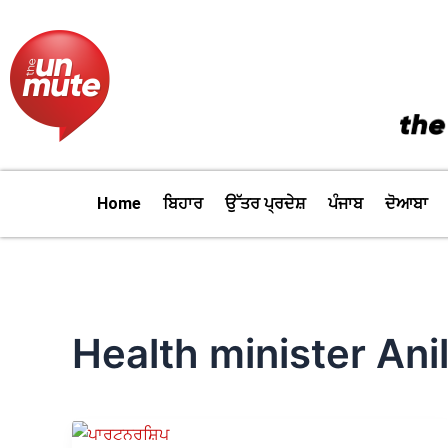
Skip
to
content
Home
ਬਿਹਾਰ
ਉੱਤਰ ਪ੍ਰਦੇਸ਼
ਪੰਜਾਬ
ਦੋਆਬਾ
Health minister Anil