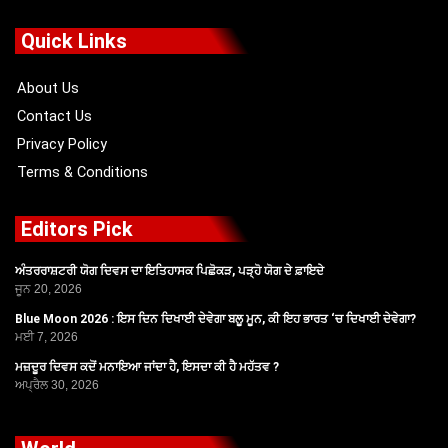
e
w
t
t
b
i
u
a
o
t
b
g
Quick Links
o
t
e
r
k
e
a
r
m
About Us
Contact Us
Privacy Policy
Terms & Conditions
Editors Pick
ਅੰਤਰਰਾਸ਼ਟਰੀ ਯੋਗ ਦਿਵਸ ਦਾ ਇਤਿਹਾਸਕ ਪਿਛੋਕੜ, ਪੜ੍ਹੋ ਯੋਗ ਦੇ ਫ਼ਾਇਦੇ
ਜੂਨ 20, 2026
Blue Moon 2026 : ਇਸ ਦਿਨ ਦਿਖਾਈ ਦੇਵੇਗਾ ਬਲੂ ਮੂਨ, ਕੀ ਇਹ ਭਾਰਤ ‘ਚ ਦਿਖਾਈ ਦੇਵੇਗਾ?
ਮਈ 7, 2026
ਮਜ਼ਦੂਰ ਦਿਵਸ ਕਦੋਂ ਮਨਾਇਆ ਜਾਂਦਾ ਹੈ, ਇਸਦਾ ਕੀ ਹੈ ਮਹੱਤਵ ?
ਅਪ੍ਰੈਲ 30, 2026