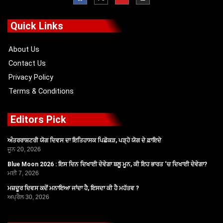
c
t
u
s
e
w
t
t
b
i
u
a
o
t
b
g
Quick Links
o
t
e
r
k
e
a
r
m
About Us
Contact Us
Privacy Policy
Terms & Conditions
Editors Pick
ਅੰਤਰਰਾਸ਼ਟਰੀ ਯੋਗ ਦਿਵਸ ਦਾ ਇਤਿਹਾਸਕ ਪਿਛੋਕੜ, ਪੜ੍ਹੋ ਯੋਗ ਦੇ ਫ਼ਾਇਦੇ
ਜੂਨ 20, 2026
Blue Moon 2026 : ਇਸ ਦਿਨ ਦਿਖਾਈ ਦੇਵੇਗਾ ਬਲੂ ਮੂਨ, ਕੀ ਇਹ ਭਾਰਤ ‘ਚ ਦਿਖਾਈ ਦੇਵੇਗਾ?
ਮਈ 7, 2026
ਮਜ਼ਦੂਰ ਦਿਵਸ ਕਦੋਂ ਮਨਾਇਆ ਜਾਂਦਾ ਹੈ, ਇਸਦਾ ਕੀ ਹੈ ਮਹੱਤਵ ?
ਅਪ੍ਰੈਲ 30, 2026