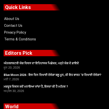
b
i
u
a
o
t
b
g
Quick Links
o
t
e
r
k
e
a
r
m
About Us
Contact Us
Privacy Policy
Terms & Conditions
Editors Pick
ਅੰਤਰਰਾਸ਼ਟਰੀ ਯੋਗ ਦਿਵਸ ਦਾ ਇਤਿਹਾਸਕ ਪਿਛੋਕੜ, ਪੜ੍ਹੋ ਯੋਗ ਦੇ ਫ਼ਾਇਦੇ
ਜੂਨ 20, 2026
Blue Moon 2026 : ਇਸ ਦਿਨ ਦਿਖਾਈ ਦੇਵੇਗਾ ਬਲੂ ਮੂਨ, ਕੀ ਇਹ ਭਾਰਤ ‘ਚ ਦਿਖਾਈ ਦੇਵੇਗਾ?
ਮਈ 7, 2026
ਮਜ਼ਦੂਰ ਦਿਵਸ ਕਦੋਂ ਮਨਾਇਆ ਜਾਂਦਾ ਹੈ, ਇਸਦਾ ਕੀ ਹੈ ਮਹੱਤਵ ?
ਅਪ੍ਰੈਲ 30, 2026
World