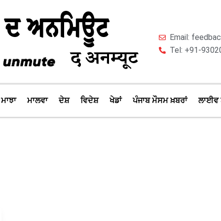
Email: feedb
Tel: +91-9302
ਮਾਝਾ
ਮਾਲਵਾ
ਦੇਸ਼
ਵਿਦੇਸ਼
ਖੇਡਾਂ
ਪੰਜਾਬ ਮੌਸਮ ਖ਼ਬਰਾਂ
ਲਾਈਵ 