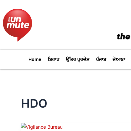
Skip
to
content
Home
ਬਿਹਾਰ
ਉੱਤਰ ਪ੍ਰਦੇਸ਼
ਪੰਜਾਬ
ਦੋਆਬਾ
HDO