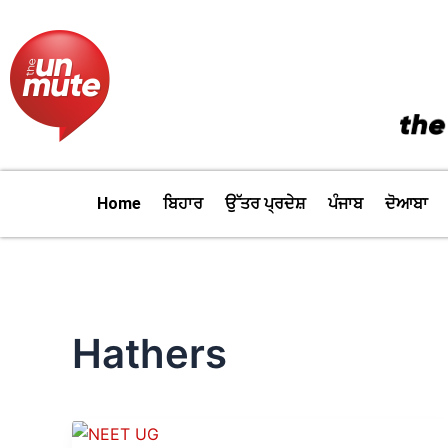
Skip
to
content
Home
ਬਿਹਾਰ
ਉੱਤਰ ਪ੍ਰਦੇਸ਼
ਪੰਜਾਬ
ਦੋਆਬਾ
Hathers