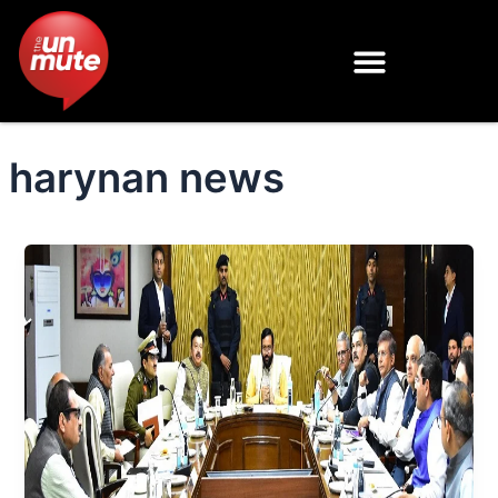
Skip
to
content
harynan news