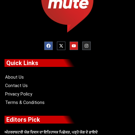
F
X
Y
I
a
-
o
n
c
t
u
s
e
w
t
t
b
i
u
a
o
t
b
g
Quick Links
o
t
e
r
k
e
a
r
m
About Us
Contact Us
Privacy Policy
Terms & Conditions
Editors Pick
ਅੰਤਰਰਾਸ਼ਟਰੀ ਯੋਗ ਦਿਵਸ ਦਾ ਇਤਿਹਾਸਕ ਪਿਛੋਕੜ, ਪੜ੍ਹੋ ਯੋਗ ਦੇ ਫ਼ਾਇਦੇ