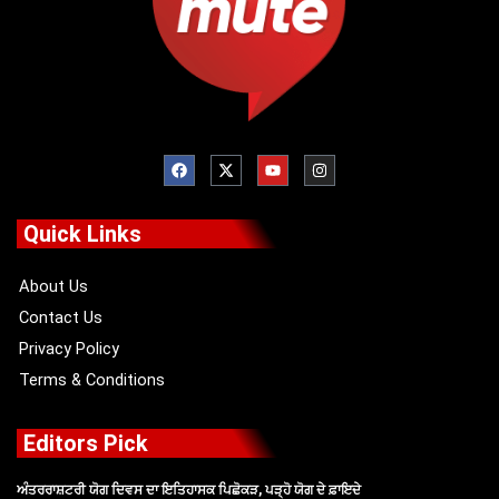
F
X
Y
I
a
-
o
n
c
t
u
s
e
w
t
t
b
i
u
a
o
t
b
g
Quick Links
o
t
e
r
k
e
a
r
m
About Us
Contact Us
Privacy Policy
Terms & Conditions
Editors Pick
ਅੰਤਰਰਾਸ਼ਟਰੀ ਯੋਗ ਦਿਵਸ ਦਾ ਇਤਿਹਾਸਕ ਪਿਛੋਕੜ, ਪੜ੍ਹੋ ਯੋਗ ਦੇ ਫ਼ਾਇਦੇ