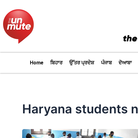
Skip
to
content
Home
ਬਿਹਾਰ
ਉੱਤਰ ਪ੍ਰਦੇਸ਼
ਪੰਜਾਬ
ਦੋਆਬਾ
Haryana students 