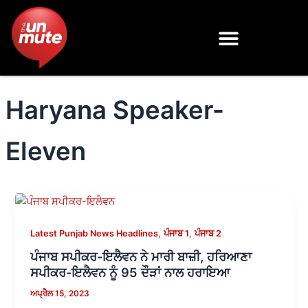
Skip
to
content
Haryana Speaker-
Eleven
,
,
Latest Punjab News Headlines
ਪੰਜਾਬ 1
ਪੰਜਾਬ 2
ਪੰਜਾਬ ਸਪੀਕਰ-ਇਲੈਵਨ ਨੇ ਮਾਰੀ ਬਾਜ਼ੀ, ਹਰਿਆਣਾ
ਸਪੀਕਰ-ਇਲੈਵਨ ਨੂੰ 95 ਦੌੜਾਂ ਨਾਲ ਹਰਾਇਆ
ਅਪ੍ਰੈਲ 15, 2023