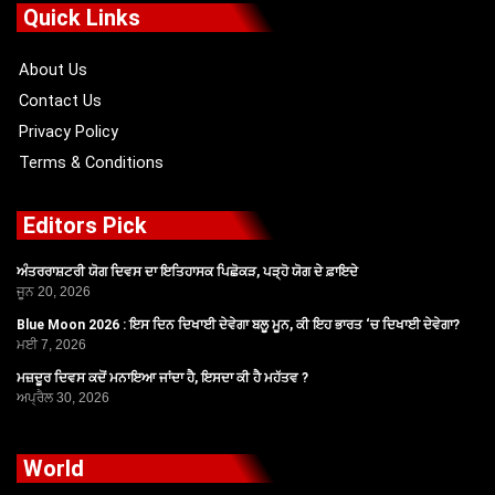
o
t
b
g
Quick Links
o
t
e
r
k
e
a
r
m
About Us
Contact Us
Privacy Policy
Terms & Conditions
Editors Pick
ਅੰਤਰਰਾਸ਼ਟਰੀ ਯੋਗ ਦਿਵਸ ਦਾ ਇਤਿਹਾਸਕ ਪਿਛੋਕੜ, ਪੜ੍ਹੋ ਯੋਗ ਦੇ ਫ਼ਾਇਦੇ
ਜੂਨ 20, 2026
Blue Moon 2026 : ਇਸ ਦਿਨ ਦਿਖਾਈ ਦੇਵੇਗਾ ਬਲੂ ਮੂਨ, ਕੀ ਇਹ ਭਾਰਤ ‘ਚ ਦਿਖਾਈ ਦੇਵੇਗਾ?
ਮਈ 7, 2026
ਮਜ਼ਦੂਰ ਦਿਵਸ ਕਦੋਂ ਮਨਾਇਆ ਜਾਂਦਾ ਹੈ, ਇਸਦਾ ਕੀ ਹੈ ਮਹੱਤਵ ?
ਅਪ੍ਰੈਲ 30, 2026
World