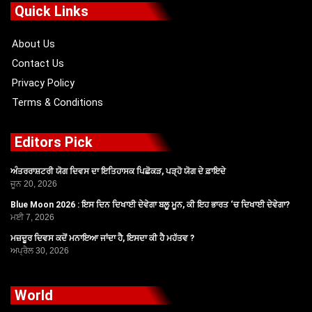
o
t
b
g
Quick Links
o
t
e
r
k
e
a
r
m
About Us
Contact Us
Privacy Policy
Terms & Conditions
Editors Pick
ਅੰਤਰਰਾਸ਼ਟਰੀ ਯੋਗ ਦਿਵਸ ਦਾ ਇਤਿਹਾਸਕ ਪਿਛੋਕੜ, ਪੜ੍ਹੋ ਯੋਗ ਦੇ ਫ਼ਾਇਦੇ
ਜੂਨ 20, 2026
Blue Moon 2026 : ਇਸ ਦਿਨ ਦਿਖਾਈ ਦੇਵੇਗਾ ਬਲੂ ਮੂਨ, ਕੀ ਇਹ ਭਾਰਤ ‘ਚ ਦਿਖਾਈ ਦੇਵੇਗਾ?
ਮਈ 7, 2026
ਮਜ਼ਦੂਰ ਦਿਵਸ ਕਦੋਂ ਮਨਾਇਆ ਜਾਂਦਾ ਹੈ, ਇਸਦਾ ਕੀ ਹੈ ਮਹੱਤਵ ?
ਅਪ੍ਰੈਲ 30, 2026
World