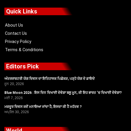
e
w
t
t
b
i
u
a
o
t
b
g
Quick Links
o
t
e
r
k
e
a
r
m
About Us
Contact Us
Privacy Policy
Terms & Conditions
Editors Pick
ਅੰਤਰਰਾਸ਼ਟਰੀ ਯੋਗ ਦਿਵਸ ਦਾ ਇਤਿਹਾਸਕ ਪਿਛੋਕੜ, ਪੜ੍ਹੋ ਯੋਗ ਦੇ ਫ਼ਾਇਦੇ
ਜੂਨ 20, 2026
Blue Moon 2026 : ਇਸ ਦਿਨ ਦਿਖਾਈ ਦੇਵੇਗਾ ਬਲੂ ਮੂਨ, ਕੀ ਇਹ ਭਾਰਤ ‘ਚ ਦਿਖਾਈ ਦੇਵੇਗਾ?
ਮਈ 7, 2026
ਮਜ਼ਦੂਰ ਦਿਵਸ ਕਦੋਂ ਮਨਾਇਆ ਜਾਂਦਾ ਹੈ, ਇਸਦਾ ਕੀ ਹੈ ਮਹੱਤਵ ?
ਅਪ੍ਰੈਲ 30, 2026
World