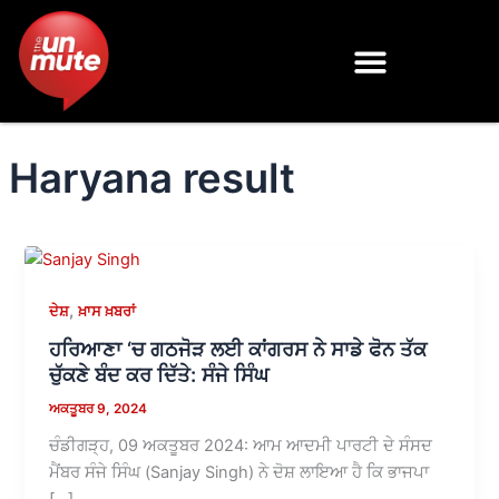
Skip
to
content
Haryana result
,
ਦੇਸ਼
ਖ਼ਾਸ ਖ਼ਬਰਾਂ
ਹਰਿਆਣਾ ‘ਚ ਗਠਜੋੜ ਲਈ ਕਾਂਗਰਸ ਨੇ ਸਾਡੇ ਫੋਨ ਤੱਕ
ਚੁੱਕਣੇ ਬੰਦ ਕਰ ਦਿੱਤੇ: ਸੰਜੇ ਸਿੰਘ
ਅਕਤੂਬਰ 9, 2024
ਚੰਡੀਗੜ੍ਹ, 09 ਅਕਤੂਬਰ 2024: ਆਮ ਆਦਮੀ ਪਾਰਟੀ ਦੇ ਸੰਸਦ
ਮੈਂਬਰ ਸੰਜੇ ਸਿੰਘ (Sanjay Singh) ਨੇ ਦੋਸ਼ ਲਾਇਆ ਹੈ ਕਿ ਭਾਜਪਾ
[…]