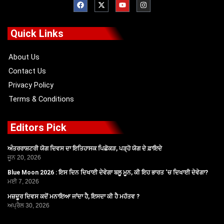
a
-
o
n
c
t
u
s
e
w
t
t
b
i
u
a
o
t
b
g
Quick Links
o
t
e
r
k
e
a
r
m
About Us
Contact Us
Privacy Policy
Terms & Conditions
Editors Pick
ਅੰਤਰਰਾਸ਼ਟਰੀ ਯੋਗ ਦਿਵਸ ਦਾ ਇਤਿਹਾਸਕ ਪਿਛੋਕੜ, ਪੜ੍ਹੋ ਯੋਗ ਦੇ ਫ਼ਾਇਦੇ
ਜੂਨ 20, 2026
Blue Moon 2026 : ਇਸ ਦਿਨ ਦਿਖਾਈ ਦੇਵੇਗਾ ਬਲੂ ਮੂਨ, ਕੀ ਇਹ ਭਾਰਤ ‘ਚ ਦਿਖਾਈ ਦੇਵੇਗਾ?
ਮਈ 7, 2026
ਮਜ਼ਦੂਰ ਦਿਵਸ ਕਦੋਂ ਮਨਾਇਆ ਜਾਂਦਾ ਹੈ, ਇਸਦਾ ਕੀ ਹੈ ਮਹੱਤਵ ?
ਅਪ੍ਰੈਲ 30, 2026