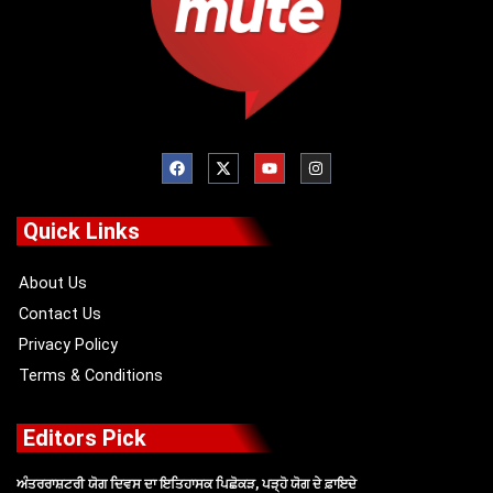
F
X
Y
I
a
-
o
n
c
t
u
s
e
w
t
t
b
i
u
a
o
t
b
g
Quick Links
o
t
e
r
k
e
a
r
m
About Us
Contact Us
Privacy Policy
Terms & Conditions
Editors Pick
ਅੰਤਰਰਾਸ਼ਟਰੀ ਯੋਗ ਦਿਵਸ ਦਾ ਇਤਿਹਾਸਕ ਪਿਛੋਕੜ, ਪੜ੍ਹੋ ਯੋਗ ਦੇ ਫ਼ਾਇਦੇ