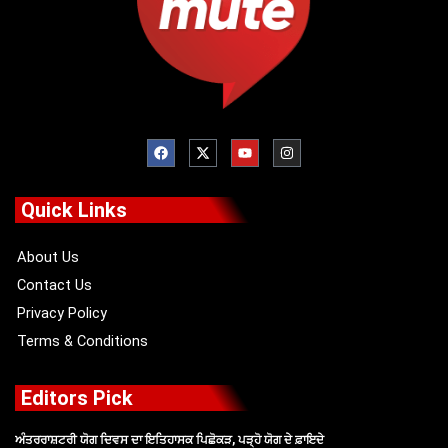
F
X
Y
I
a
-
o
n
c
t
u
s
e
w
t
t
b
i
u
a
o
t
b
g
Quick Links
o
t
e
r
k
e
a
r
m
About Us
Contact Us
Privacy Policy
Terms & Conditions
Editors Pick
ਅੰਤਰਰਾਸ਼ਟਰੀ ਯੋਗ ਦਿਵਸ ਦਾ ਇਤਿਹਾਸਕ ਪਿਛੋਕੜ, ਪੜ੍ਹੋ ਯੋਗ ਦੇ ਫ਼ਾਇਦੇ