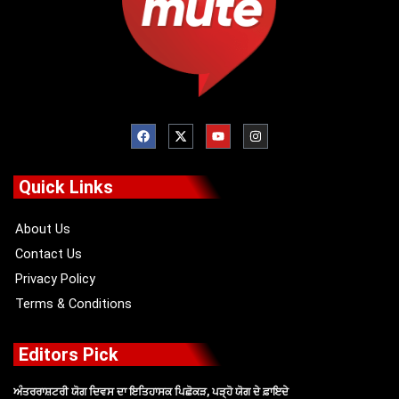
F
X
Y
I
a
-
o
n
c
t
u
s
e
w
t
t
b
i
u
a
o
t
b
g
Quick Links
o
t
e
r
k
e
a
r
m
About Us
Contact Us
Privacy Policy
Terms & Conditions
Editors Pick
ਅੰਤਰਰਾਸ਼ਟਰੀ ਯੋਗ ਦਿਵਸ ਦਾ ਇਤਿਹਾਸਕ ਪਿਛੋਕੜ, ਪੜ੍ਹੋ ਯੋਗ ਦੇ ਫ਼ਾਇਦੇ