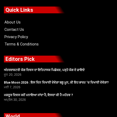
e
w
t
t
b
i
u
a
o
t
b
g
Quick Links
o
t
e
r
k
e
a
r
m
About Us
Contact Us
Privacy Policy
Terms & Conditions
Editors Pick
ਅੰਤਰਰਾਸ਼ਟਰੀ ਯੋਗ ਦਿਵਸ ਦਾ ਇਤਿਹਾਸਕ ਪਿਛੋਕੜ, ਪੜ੍ਹੋ ਯੋਗ ਦੇ ਫ਼ਾਇਦੇ
ਜੂਨ 20, 2026
Blue Moon 2026 : ਇਸ ਦਿਨ ਦਿਖਾਈ ਦੇਵੇਗਾ ਬਲੂ ਮੂਨ, ਕੀ ਇਹ ਭਾਰਤ ‘ਚ ਦਿਖਾਈ ਦੇਵੇਗਾ?
ਮਈ 7, 2026
ਮਜ਼ਦੂਰ ਦਿਵਸ ਕਦੋਂ ਮਨਾਇਆ ਜਾਂਦਾ ਹੈ, ਇਸਦਾ ਕੀ ਹੈ ਮਹੱਤਵ ?
ਅਪ੍ਰੈਲ 30, 2026
World