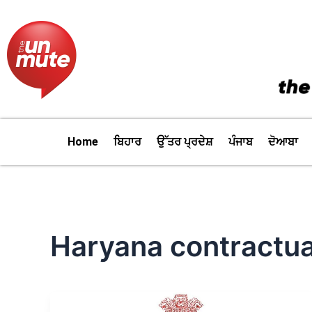
Skip
to
content
Home
ਬਿਹਾਰ
ਉੱਤਰ ਪ੍ਰਦੇਸ਼
ਪੰਜਾਬ
ਦੋਆਬਾ
Haryana contractu