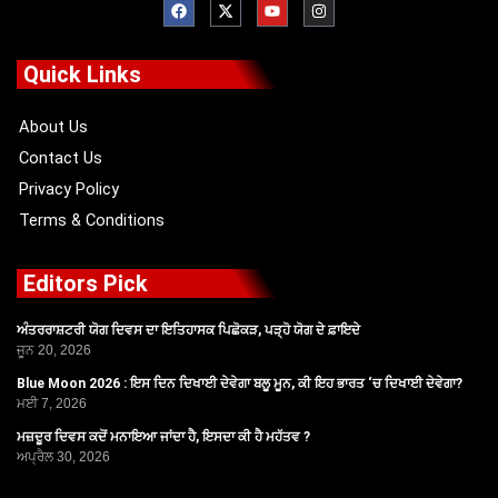
a
-
o
n
c
t
u
s
e
w
t
t
b
i
u
a
o
t
b
g
Quick Links
o
t
e
r
k
e
a
r
m
About Us
Contact Us
Privacy Policy
Terms & Conditions
Editors Pick
ਅੰਤਰਰਾਸ਼ਟਰੀ ਯੋਗ ਦਿਵਸ ਦਾ ਇਤਿਹਾਸਕ ਪਿਛੋਕੜ, ਪੜ੍ਹੋ ਯੋਗ ਦੇ ਫ਼ਾਇਦੇ
ਜੂਨ 20, 2026
Blue Moon 2026 : ਇਸ ਦਿਨ ਦਿਖਾਈ ਦੇਵੇਗਾ ਬਲੂ ਮੂਨ, ਕੀ ਇਹ ਭਾਰਤ ‘ਚ ਦਿਖਾਈ ਦੇਵੇਗਾ?
ਮਈ 7, 2026
ਮਜ਼ਦੂਰ ਦਿਵਸ ਕਦੋਂ ਮਨਾਇਆ ਜਾਂਦਾ ਹੈ, ਇਸਦਾ ਕੀ ਹੈ ਮਹੱਤਵ ?
ਅਪ੍ਰੈਲ 30, 2026