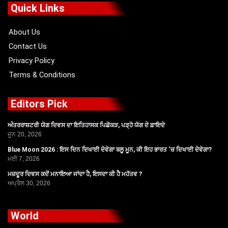
o
t
b
g
Quick Links
o
t
e
r
k
e
a
r
m
About Us
Contact Us
Privacy Policy
Terms & Conditions
Editors Pick
ਅੰਤਰਰਾਸ਼ਟਰੀ ਯੋਗ ਦਿਵਸ ਦਾ ਇਤਿਹਾਸਕ ਪਿਛੋਕੜ, ਪੜ੍ਹੋ ਯੋਗ ਦੇ ਫ਼ਾਇਦੇ
ਜੂਨ 20, 2026
Blue Moon 2026 : ਇਸ ਦਿਨ ਦਿਖਾਈ ਦੇਵੇਗਾ ਬਲੂ ਮੂਨ, ਕੀ ਇਹ ਭਾਰਤ ‘ਚ ਦਿਖਾਈ ਦੇਵੇਗਾ?
ਮਈ 7, 2026
ਮਜ਼ਦੂਰ ਦਿਵਸ ਕਦੋਂ ਮਨਾਇਆ ਜਾਂਦਾ ਹੈ, ਇਸਦਾ ਕੀ ਹੈ ਮਹੱਤਵ ?
ਅਪ੍ਰੈਲ 30, 2026
World