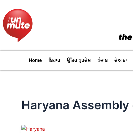
Skip
to
content
Home
ਬਿਹਾਰ
ਉੱਤਰ ਪ੍ਰਦੇਸ਼
ਪੰਜਾਬ
ਦੋਆਬਾ
Haryana Assembly 