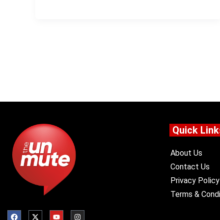
Quick Link
About Us
Contact Us
Privacy Policy
Terms & Condi
F
X
Y
I
a
-
o
n