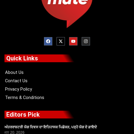
F
X
Y
I
a
-
o
n
c
t
u
s
e
w
t
t
b
i
u
a
o
t
b
g
Quick Links
o
t
e
r
k
e
a
r
m
About Us
Contact Us
Privacy Policy
Terms & Conditions
Editors Pick
ਅੰਤਰਰਾਸ਼ਟਰੀ ਯੋਗ ਦਿਵਸ ਦਾ ਇਤਿਹਾਸਕ ਪਿਛੋਕੜ, ਪੜ੍ਹੋ ਯੋਗ ਦੇ ਫ਼ਾਇਦੇ
ਜੂਨ 20, 2026