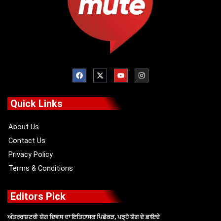
F
X
Y
I
a
-
o
n
c
t
u
s
e
w
t
t
b
i
u
a
o
t
b
g
Quick Links
o
t
e
r
k
e
a
r
m
About Us
Contact Us
Privacy Policy
Terms & Conditions
Editors Pick
ਅੰਤਰਰਾਸ਼ਟਰੀ ਯੋਗ ਦਿਵਸ ਦਾ ਇਤਿਹਾਸਕ ਪਿਛੋਕੜ, ਪੜ੍ਹੋ ਯੋਗ ਦੇ ਫ਼ਾਇਦੇ