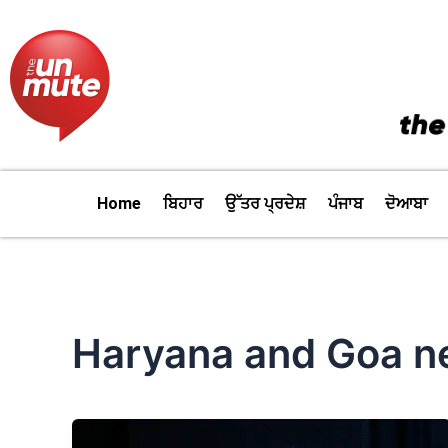
Skip
to
content
Home
ਬਿਹਾਰ
ਉੱਤਰ ਪ੍ਰਦੇਸ਼
ਪੰਜਾਬ
ਦੋਆਬਾ
Haryana and Goa n