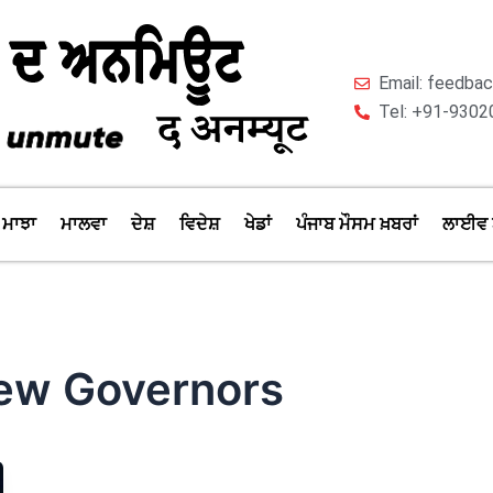
Email: feedb
Tel: +91-9302
ਮਾਝਾ
ਮਾਲਵਾ
ਦੇਸ਼
ਵਿਦੇਸ਼
ਖੇਡਾਂ
ਪੰਜਾਬ ਮੌਸਮ ਖ਼ਬਰਾਂ
ਲਾਈਵ 
ew Governors