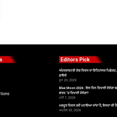
s
Editors Pick
ਅੰਤਰਰਾਸ਼ਟਰੀ ਯੋਗ ਦਿਵਸ ਦਾ ਇਤਿਹਾਸਕ ਪਿਛੋਕੜ, ਪ
ਫ਼ਾਇਦੇ
ਜੂਨ 20, 2026
Blue Moon 2026 : ਇਸ ਦਿਨ ਦਿਖਾਈ ਦੇਵੇਗਾ ਬਲ
tions
ਭਾਰਤ ‘ਚ ਦਿਖਾਈ ਦੇਵੇਗਾ?
ਮਈ 7, 2026
ਮਜ਼ਦੂਰ ਦਿਵਸ ਕਦੋਂ ਮਨਾਇਆ ਜਾਂਦਾ ਹੈ, ਇਸਦਾ ਕੀ ਹ
ਅਪ੍ਰੈਲ 30, 2026