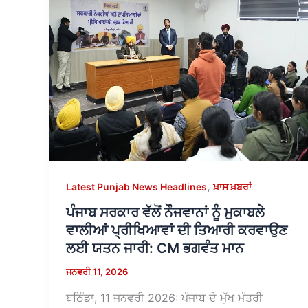
,
Latest Punjab News Headlines
ਖ਼ਾਸ ਖ਼ਬਰਾਂ
ਪੰਜਾਬ ਸਰਕਾਰ ਵੱਲੋਂ ਨੌਜਵਾਨਾਂ ਨੂੰ ਮੁਕਾਬਲੇ
ਵਾਲੀਆਂ ਪ੍ਰੀਖਿਆਵਾਂ ਦੀ ਤਿਆਰੀ ਕਰਵਾਉਣ
ਲਈ ਯਤਨ ਜਾਰੀ: CM ਭਗਵੰਤ ਮਾਨ
ਜਨਵਰੀ 11, 2026
ਬਠਿੰਡਾ, 11 ਜਨਵਰੀ 2026: ਪੰਜਾਬ ਦੇ ਮੁੱਖ ਮੰਤਰੀ