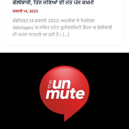
ਗੋਲੀਬਾਰੀ, ਤਿੰਨ ਜਣਿਆਂ ਦੀ ਮੌਤ ਪੰਜ ਜ਼ਖਮੀ
ਫਰਵਰੀ 14, 2023
ਚੰਡੀਗੜ੍ਹ,14 ਫਰਵਰੀ 2023: ਅਮਰੀਕਾ ਦੇ ਮਿਸ਼ੀਗਨ
(Michigan) ‘ਚ ਸਥਿਤ ਸਟੇਟ ਯੂਨੀਵਰਸਿਟੀ ਕੈਂਪਸ ‘ਚ ਗੋਲੀਬਾਰੀ
ਦੀ ਘਟਨਾ ਸਾਹਮਣੇ ਆ ਰਹੀ ਹੈ। […]