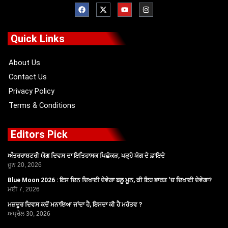
F
X
Y
I
a
-
o
n
c
t
u
s
e
w
t
t
b
i
u
a
o
t
b
g
Quick Links
o
t
e
r
k
e
a
r
m
About Us
Contact Us
Privacy Policy
Terms & Conditions
Editors Pick
ਅੰਤਰਰਾਸ਼ਟਰੀ ਯੋਗ ਦਿਵਸ ਦਾ ਇਤਿਹਾਸਕ ਪਿਛੋਕੜ, ਪੜ੍ਹੋ ਯੋਗ ਦੇ ਫ਼ਾਇਦੇ
ਜੂਨ 20, 2026
Blue Moon 2026 : ਇਸ ਦਿਨ ਦਿਖਾਈ ਦੇਵੇਗਾ ਬਲੂ ਮੂਨ, ਕੀ ਇਹ ਭਾਰਤ ‘ਚ ਦਿਖਾਈ ਦੇਵੇਗਾ?
ਮਈ 7, 2026
ਮਜ਼ਦੂਰ ਦਿਵਸ ਕਦੋਂ ਮਨਾਇਆ ਜਾਂਦਾ ਹੈ, ਇਸਦਾ ਕੀ ਹੈ ਮਹੱਤਵ ?
ਅਪ੍ਰੈਲ 30, 2026