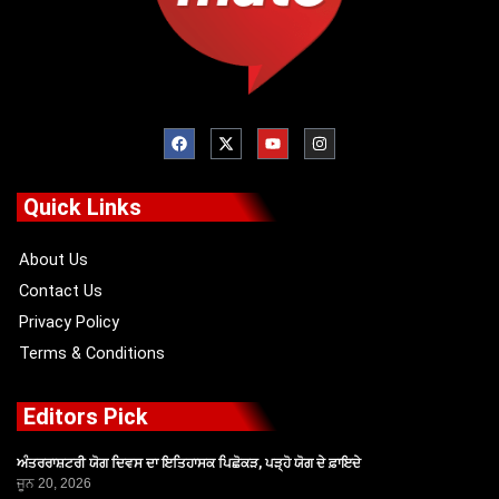
F
X
Y
I
a
-
o
n
c
t
u
s
e
w
t
t
b
i
u
a
o
t
b
g
Quick Links
o
t
e
r
k
e
a
r
m
About Us
Contact Us
Privacy Policy
Terms & Conditions
Editors Pick
ਅੰਤਰਰਾਸ਼ਟਰੀ ਯੋਗ ਦਿਵਸ ਦਾ ਇਤਿਹਾਸਕ ਪਿਛੋਕੜ, ਪੜ੍ਹੋ ਯੋਗ ਦੇ ਫ਼ਾਇਦੇ
ਜੂਨ 20, 2026