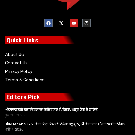
F
X
Y
I
a
-
o
n
c
t
u
s
e
w
t
t
b
i
u
a
o
t
b
g
Quick Links
o
t
e
r
k
e
a
r
m
About Us
Contact Us
Privacy Policy
Terms & Conditions
Editors Pick
ਅੰਤਰਰਾਸ਼ਟਰੀ ਯੋਗ ਦਿਵਸ ਦਾ ਇਤਿਹਾਸਕ ਪਿਛੋਕੜ, ਪੜ੍ਹੋ ਯੋਗ ਦੇ ਫ਼ਾਇਦੇ
ਜੂਨ 20, 2026
Blue Moon 2026 : ਇਸ ਦਿਨ ਦਿਖਾਈ ਦੇਵੇਗਾ ਬਲੂ ਮੂਨ, ਕੀ ਇਹ ਭਾਰਤ ‘ਚ ਦਿਖਾਈ ਦੇਵੇਗਾ?
ਮਈ 7, 2026