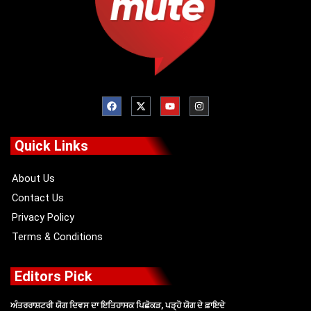
F
X
Y
I
a
-
o
n
c
t
u
s
e
w
t
t
b
i
u
a
o
t
b
g
Quick Links
o
t
e
r
k
e
a
r
m
About Us
Contact Us
Privacy Policy
Terms & Conditions
Editors Pick
ਅੰਤਰਰਾਸ਼ਟਰੀ ਯੋਗ ਦਿਵਸ ਦਾ ਇਤਿਹਾਸਕ ਪਿਛੋਕੜ, ਪੜ੍ਹੋ ਯੋਗ ਦੇ ਫ਼ਾਇਦੇ