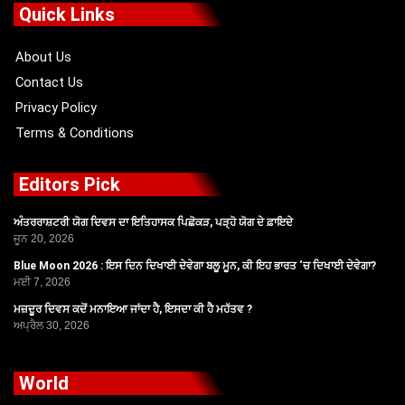
o
t
b
g
Quick Links
o
t
e
r
k
e
a
r
m
About Us
Contact Us
Privacy Policy
Terms & Conditions
Editors Pick
ਅੰਤਰਰਾਸ਼ਟਰੀ ਯੋਗ ਦਿਵਸ ਦਾ ਇਤਿਹਾਸਕ ਪਿਛੋਕੜ, ਪੜ੍ਹੋ ਯੋਗ ਦੇ ਫ਼ਾਇਦੇ
ਜੂਨ 20, 2026
Blue Moon 2026 : ਇਸ ਦਿਨ ਦਿਖਾਈ ਦੇਵੇਗਾ ਬਲੂ ਮੂਨ, ਕੀ ਇਹ ਭਾਰਤ ‘ਚ ਦਿਖਾਈ ਦੇਵੇਗਾ?
ਮਈ 7, 2026
ਮਜ਼ਦੂਰ ਦਿਵਸ ਕਦੋਂ ਮਨਾਇਆ ਜਾਂਦਾ ਹੈ, ਇਸਦਾ ਕੀ ਹੈ ਮਹੱਤਵ ?
ਅਪ੍ਰੈਲ 30, 2026
World