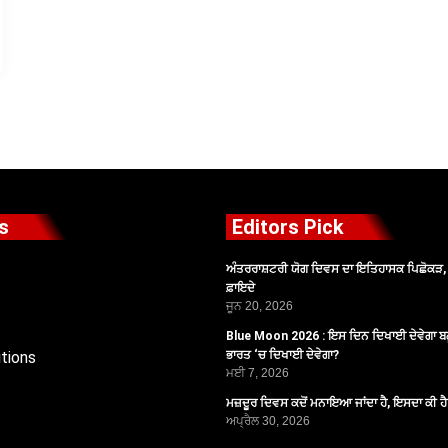
s
Editors Pick
ਅੰਤਰਰਾਸ਼ਟਰੀ ਯੋਗ ਦਿਵਸ ਦਾ ਇਤਿਹਾਸਕ ਪਿਛੋਕੜ, ਪ
ਫ਼ਾਇਦੇ
ਜੂਨ 20, 2026
Blue Moon 2026 : ਇਸ ਦਿਨ ਦਿਖਾਈ ਦੇਵੇਗਾ ਬਲ
tions
ਭਾਰਤ ‘ਚ ਦਿਖਾਈ ਦੇਵੇਗਾ?
ਮਈ 7, 2026
ਮਜ਼ਦੂਰ ਦਿਵਸ ਕਦੋਂ ਮਨਾਇਆ ਜਾਂਦਾ ਹੈ, ਇਸਦਾ ਕੀ ਹ
ਅਪ੍ਰੈਲ 30, 2026