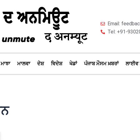
Email: feedb
Tel: +91-9302
ਮਾਝਾ
ਮਾਲਵਾ
ਦੇਸ਼
ਵਿਦੇਸ਼
ਖੇਡਾਂ
ਪੰਜਾਬ ਮੌਸਮ ਖ਼ਬਰਾਂ
ਲਾਈਵ 
ਜਨ