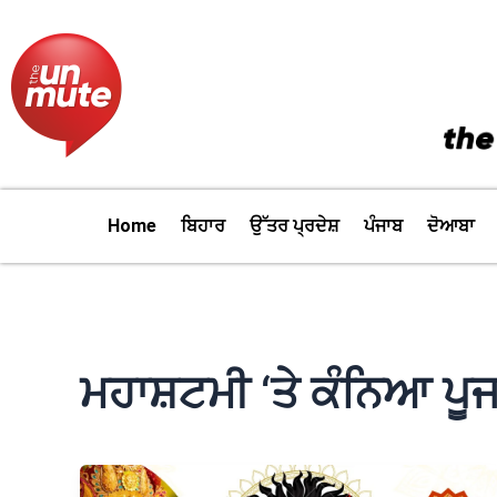
Skip
to
content
Home
ਬਿਹਾਰ
ਉੱਤਰ ਪ੍ਰਦੇਸ਼
ਪੰਜਾਬ
ਦੋਆਬਾ
ਮਹਾਸ਼ਟਮੀ ‘ਤੇ ਕੰਨਿਆ ਪੂ