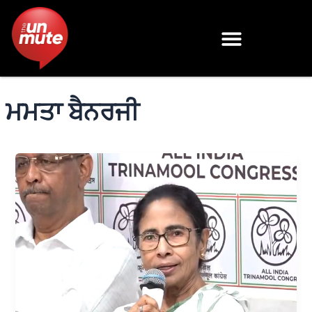
Skip
to
content
ਮਮਤਾ ਬੈਨਰਜੀ