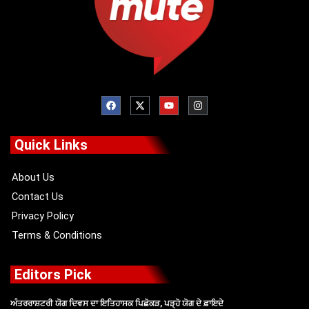
F
X
Y
I
a
-
o
n
c
t
u
s
e
w
t
t
b
i
u
a
o
t
b
g
Quick Links
o
t
e
r
k
e
a
r
m
About Us
Contact Us
Privacy Policy
Terms & Conditions
Editors Pick
ਅੰਤਰਰਾਸ਼ਟਰੀ ਯੋਗ ਦਿਵਸ ਦਾ ਇਤਿਹਾਸਕ ਪਿਛੋਕੜ, ਪੜ੍ਹੋ ਯੋਗ ਦੇ ਫ਼ਾਇਦੇ