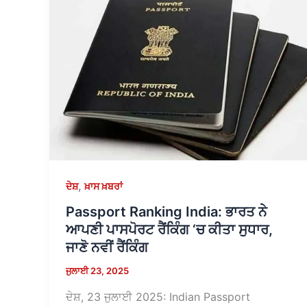
,
ਦੇਸ਼
ਖ਼ਾਸ ਖ਼ਬਰਾਂ
Passport Ranking India: ਭਾਰਤ ਨੇ
ਆਪਣੀ ਪਾਸਪੋਰਟ ਰੈਂਕਿੰਗ ‘ਚ ਕੀਤਾ ਸੁਧਾਰ,
ਜਾਣੋ ਨਵੀਂ ਰੈਂਕਿੰਗ
ਜੁਲਾਈ 23, 2025
ਦੇਸ਼, 23 ਜੁਲਾਈ 2025: Indian Passport