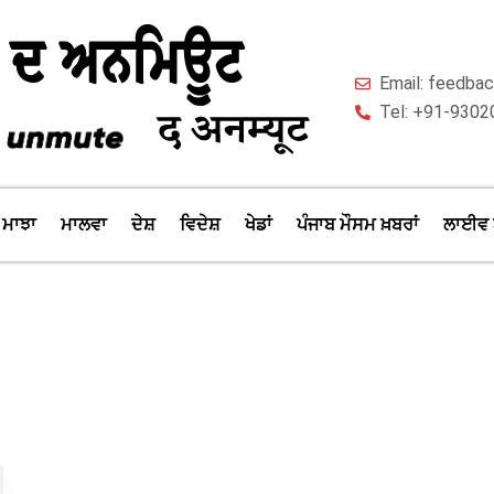
Email: feedb
Tel: +91-9302
ਮਾਝਾ
ਮਾਲਵਾ
ਦੇਸ਼
ਵਿਦੇਸ਼
ਖੇਡਾਂ
ਪੰਜਾਬ ਮੌਸਮ ਖ਼ਬਰਾਂ
ਲਾਈਵ 