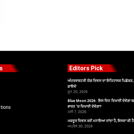
s
Editors Pick
ਅੰਤਰਰਾਸ਼ਟਰੀ ਯੋਗ ਦਿਵਸ ਦਾ ਇਤਿਹਾਸਕ ਪਿਛੋਕੜ, ਪ
ਫ਼ਾਇਦੇ
ਜੂਨ 20, 2026
Blue Moon 2026 : ਇਸ ਦਿਨ ਦਿਖਾਈ ਦੇਵੇਗਾ ਬਲ
tions
ਭਾਰਤ ‘ਚ ਦਿਖਾਈ ਦੇਵੇਗਾ?
ਮਈ 7, 2026
ਮਜ਼ਦੂਰ ਦਿਵਸ ਕਦੋਂ ਮਨਾਇਆ ਜਾਂਦਾ ਹੈ, ਇਸਦਾ ਕੀ ਹ
ਅਪ੍ਰੈਲ 30, 2026