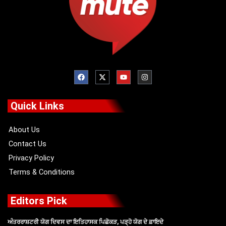
F
X
Y
I
a
-
o
n
c
t
u
s
e
w
t
t
b
i
u
a
o
t
b
g
Quick Links
o
t
e
r
k
e
a
r
m
About Us
Contact Us
Privacy Policy
Terms & Conditions
Editors Pick
ਅੰਤਰਰਾਸ਼ਟਰੀ ਯੋਗ ਦਿਵਸ ਦਾ ਇਤਿਹਾਸਕ ਪਿਛੋਕੜ, ਪੜ੍ਹੋ ਯੋਗ ਦੇ ਫ਼ਾਇਦੇ