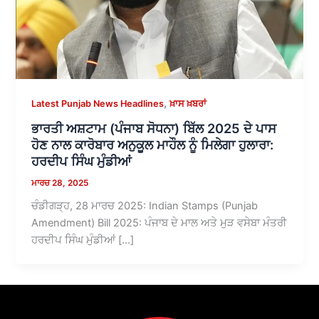
,
Latest Punjab News Headlines
ਖ਼ਾਸ ਖ਼ਬਰਾਂ
ਭਾਰਤੀ ਅਸ਼ਟਾਮ (ਪੰਜਾਬ ਸੋਧਨਾ) ਬਿੱਲ 2025 ਦੇ ਪਾਸ
ਹੋਣ ਨਾਲ ਕਾਰੋਬਾਰ ਅਨੁਕੂਲ ਮਾਹੌਲ ਨੂੰ ਮਿਲੇਗਾ ਹੁਲਾਰਾ:
ਹਰਦੀਪ ਸਿੰਘ ਮੁੰਡੀਆਂ
ਮਾਰਚ 28, 2025
ਚੰਡੀਗੜ੍ਹ, 28 ਮਾਰਚ 2025: Indian Stamps (Punjab
Amendment) Bill 2025: ਪੰਜਾਬ ਦੇ ਮਾਲ ਅਤੇ ਮੁੜ ਵਸੇਬਾ ਮੰਤਰੀ
ਹਰਦੀਪ ਸਿੰਘ ਮੁੰਡੀਆਂ […]