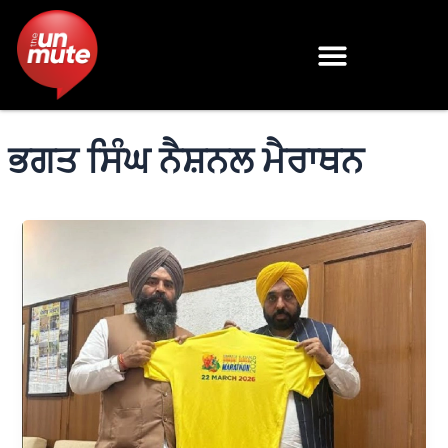
Skip
to
content
ਭਗਤ ਸਿੰਘ ਨੈਸ਼ਨਲ ਮੈਰਾਥਨ