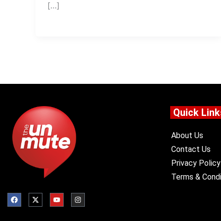
[…]
Quick Link
About Us
Contact Us
Privacy Policy
Terms & Condi
F
X
Y
I
a
-
o
n
c
t
u
s
e
w
t
t
b
i
u
a