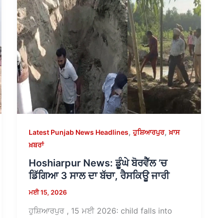
,
,
Latest Punjab News Headlines
ਹੁਸ਼ਿਆਰਪੁਰ
ਖ਼ਾਸ
ਖ਼ਬਰਾਂ
Hoshiarpur News: ਡੂੰਘੇ ਬੋਰਵੈੱਲ ’ਚ
ਡਿੱਗਿਆ 3 ਸਾਲ ਦਾ ਬੱਚਾ, ਰੈਸਕਿਊ ਜਾਰੀ
ਮਈ 15, 2026
ਹੁਸ਼ਿਆਰਪੁਰ , 15 ਮਈ 2026: child falls into