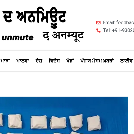
Email: feedb
Tel: +91-9302
ਮਾਝਾ
ਮਾਲਵਾ
ਦੇਸ਼
ਵਿਦੇਸ਼
ਖੇਡਾਂ
ਪੰਜਾਬ ਮੌਸਮ ਖ਼ਬਰਾਂ
ਲਾਈਵ 