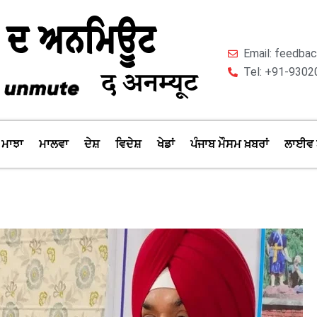
Email: feedb
Tel: +91-9302
ਮਾਝਾ
ਮਾਲਵਾ
ਦੇਸ਼
ਵਿਦੇਸ਼
ਖੇਡਾਂ
ਪੰਜਾਬ ਮੌਸਮ ਖ਼ਬਰਾਂ
ਲਾਈਵ 