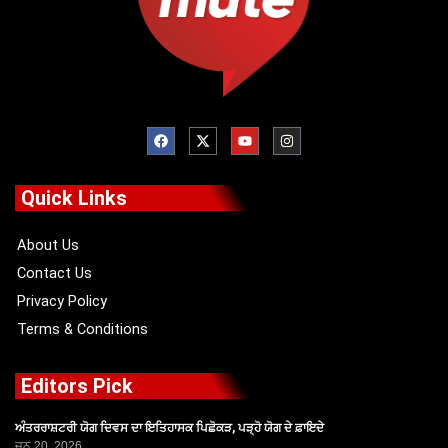
F
X
Y
I
a
-
o
n
c
t
u
s
e
w
t
t
b
i
u
a
o
t
b
g
Quick Links
o
t
e
r
k
e
a
r
m
About Us
Contact Us
Privacy Policy
Terms & Conditions
Editors Pick
ਅੰਤਰਰਾਸ਼ਟਰੀ ਯੋਗ ਦਿਵਸ ਦਾ ਇਤਿਹਾਸਕ ਪਿਛੋਕੜ, ਪੜ੍ਹੋ ਯੋਗ ਦੇ ਫ਼ਾਇਦੇ
ਜੂਨ 20, 2026