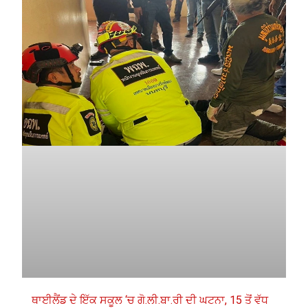
ਥਾਈਲੈਂਡ ਦੇ ਇੱਕ ਸਕੂਲ ‘ਚ ਗੋ.ਲੀ.ਬਾ.ਰੀ ਦੀ ਘਟਨਾ, 15 ਤੋਂ ਵੱਧ