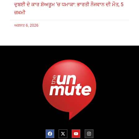
ਦੁਬਈ ਦੇ ਕਾਰ ਸ਼ੋਅਰੂਮ ‘ਚ ਧਮਾਕਾ: ਭਾਰਤੀ ਨੌਜਵਾਨ ਦੀ ਮੌਤ, 5
ਜ਼ਖ਼ਮੀ
ਅਗਸਤ 6, 2026
F
X
Y
I
a
-
o
n
c
t
u
s