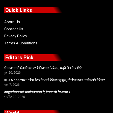
e
w
t
t
b
i
u
a
o
t
b
g
Quick Links
o
t
e
r
k
e
a
r
m
About Us
Contact Us
Privacy Policy
Terms & Conditions
Editors Pick
ਅੰਤਰਰਾਸ਼ਟਰੀ ਯੋਗ ਦਿਵਸ ਦਾ ਇਤਿਹਾਸਕ ਪਿਛੋਕੜ, ਪੜ੍ਹੋ ਯੋਗ ਦੇ ਫ਼ਾਇਦੇ
ਜੂਨ 20, 2026
Blue Moon 2026 : ਇਸ ਦਿਨ ਦਿਖਾਈ ਦੇਵੇਗਾ ਬਲੂ ਮੂਨ, ਕੀ ਇਹ ਭਾਰਤ ‘ਚ ਦਿਖਾਈ ਦੇਵੇਗਾ?
ਮਈ 7, 2026
ਮਜ਼ਦੂਰ ਦਿਵਸ ਕਦੋਂ ਮਨਾਇਆ ਜਾਂਦਾ ਹੈ, ਇਸਦਾ ਕੀ ਹੈ ਮਹੱਤਵ ?
ਅਪ੍ਰੈਲ 30, 2026