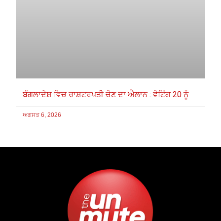
ਬੰਗਲਾਦੇਸ਼ ਵਿਚ ਰਾਸ਼ਟਰਪਤੀ ਚੋਣ ਦਾ ਐਲਾਨ : ਵੋਟਿੰਗ 20 ਨੂੰ
ਅਗਸਤ 6, 2026