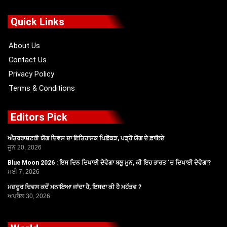
e
w
t
t
b
i
u
a
o
t
b
g
Quick Links
o
t
e
r
k
e
a
r
m
About Us
Contact Us
Privacy Policy
Terms & Conditions
Editors Pick
ਅੰਤਰਰਾਸ਼ਟਰੀ ਯੋਗ ਦਿਵਸ ਦਾ ਇਤਿਹਾਸਕ ਪਿਛੋਕੜ, ਪੜ੍ਹੋ ਯੋਗ ਦੇ ਫ਼ਾਇਦੇ
ਜੂਨ 20, 2026
Blue Moon 2026 : ਇਸ ਦਿਨ ਦਿਖਾਈ ਦੇਵੇਗਾ ਬਲੂ ਮੂਨ, ਕੀ ਇਹ ਭਾਰਤ ‘ਚ ਦਿਖਾਈ ਦੇਵੇਗਾ?
ਮਈ 7, 2026
ਮਜ਼ਦੂਰ ਦਿਵਸ ਕਦੋਂ ਮਨਾਇਆ ਜਾਂਦਾ ਹੈ, ਇਸਦਾ ਕੀ ਹੈ ਮਹੱਤਵ ?
ਅਪ੍ਰੈਲ 30, 2026