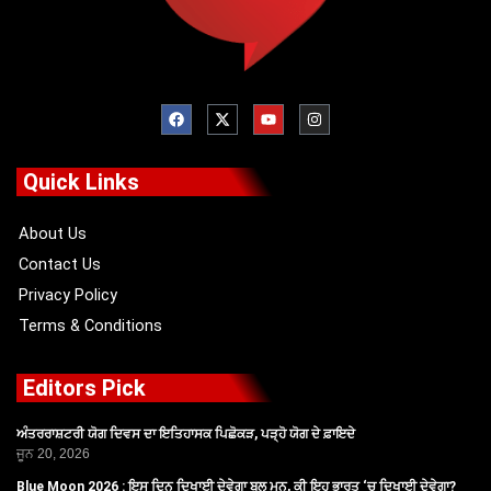
F
X
Y
I
a
-
o
n
c
t
u
s
e
w
t
t
b
i
u
a
o
t
b
g
Quick Links
o
t
e
r
k
e
a
r
m
About Us
Contact Us
Privacy Policy
Terms & Conditions
Editors Pick
ਅੰਤਰਰਾਸ਼ਟਰੀ ਯੋਗ ਦਿਵਸ ਦਾ ਇਤਿਹਾਸਕ ਪਿਛੋਕੜ, ਪੜ੍ਹੋ ਯੋਗ ਦੇ ਫ਼ਾਇਦੇ
ਜੂਨ 20, 2026
Blue Moon 2026 : ਇਸ ਦਿਨ ਦਿਖਾਈ ਦੇਵੇਗਾ ਬਲੂ ਮੂਨ, ਕੀ ਇਹ ਭਾਰਤ ‘ਚ ਦਿਖਾਈ ਦੇਵੇਗਾ?