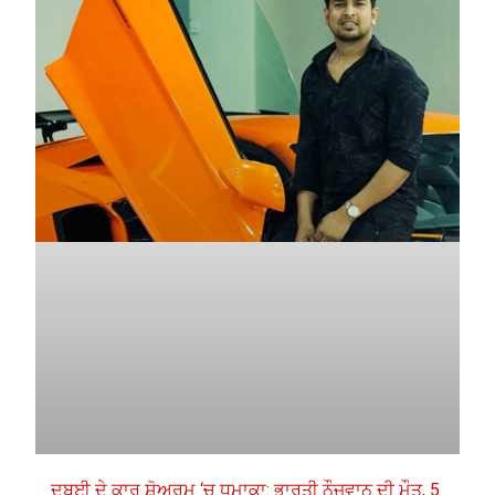
ਦੁਬਈ ਦੇ ਕਾਰ ਸ਼ੋਅਰੂਮ ‘ਚ ਧਮਾਕਾ: ਭਾਰਤੀ ਨੌਜਵਾਨ ਦੀ ਮੌਤ, 5