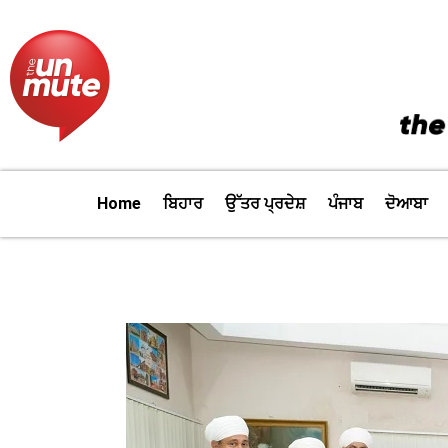
Skip
to
content
Home
ਬਿਹਾਰ
ਉੱਤਰ ਪ੍ਰਦੇਸ਼
ਪੰਜਾਬ
ਦੋਆਬਾ