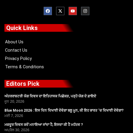
F
X
Y
I
a
-
o
n
c
t
u
s
e
w
t
t
b
i
u
a
o
t
b
g
Quick Links
o
t
e
r
k
e
a
r
m
About Us
Contact Us
Privacy Policy
Terms & Conditions
Editors Pick
ਅੰਤਰਰਾਸ਼ਟਰੀ ਯੋਗ ਦਿਵਸ ਦਾ ਇਤਿਹਾਸਕ ਪਿਛੋਕੜ, ਪੜ੍ਹੋ ਯੋਗ ਦੇ ਫ਼ਾਇਦੇ
ਜੂਨ 20, 2026
Blue Moon 2026 : ਇਸ ਦਿਨ ਦਿਖਾਈ ਦੇਵੇਗਾ ਬਲੂ ਮੂਨ, ਕੀ ਇਹ ਭਾਰਤ ‘ਚ ਦਿਖਾਈ ਦੇਵੇਗਾ?
ਮਈ 7, 2026
ਮਜ਼ਦੂਰ ਦਿਵਸ ਕਦੋਂ ਮਨਾਇਆ ਜਾਂਦਾ ਹੈ, ਇਸਦਾ ਕੀ ਹੈ ਮਹੱਤਵ ?
ਅਪ੍ਰੈਲ 30, 2026